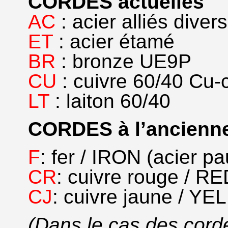
CORDES actuelles
AC
: acier alliés divers
ET
: acier étamé
BR
: bronze UE9P
CU
: cuivre 60/40 Cu-
LT
: laiton 60/40
CORDES à l’ancienn
F
: fer / IRON (acier p
CR
: cuivre rouge / 
CJ
: cuivre jaune / 
(Dans le cas des corde